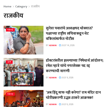
Home
Category
राजकीय
राजकीय
सुनेत्रा पवारांचे अध्यक्षपद धोक्यात?
महाराष्ट्र
पक्षाच्या राष्ट्रीय सचिवाकडून थेट
वकिलांमार्फत नोटीस
BY
ADMIN
JULY 14, 2026
डॉक्टरांवरील हल्ल्याच्या निषेधार्थ आंदोलन;
ठाणे
रमेश म्हात्रे यांचे नगरसेवक पद रद्द
करण्याची मागणी
BY
ADMIN
JULY 9, 2026
‘अब हिंदू माफ नही करेगा!’ राम मंदिर दान
महाराष्ट्र
चोरीप्रकरणी उद्धव ठाकरे आक्रमक!
BY
ADMIN
JULY 6, 2026