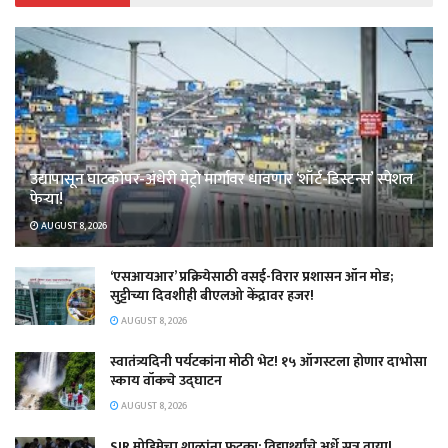
उद्यापासून घाटकोपर-अंधेरी मेट्रो मार्गावर धावणार ‘शॉर्ट-डिस्टन्स’ स्पेशल
फेऱ्या!
AUGUST 8, 2026
‘एसआयआर’ प्रक्रियेसाठी वसई-विरार प्रशासन ऑन मोड;
सुट्टीच्या दिवशीही बीएलओ केंद्रावर हजर!
AUGUST 8, 2026
स्वातंत्र्यदिनी पर्यटकांना मोठी भेट! १५ ऑगस्टला होणार दाभोसा
स्काय वॉकचे उद्घाटन
AUGUST 8, 2026
SIR मोहिमेचा शाळांना फटका; विद्यार्थ्यांचे अर्धे सत्र वाया!