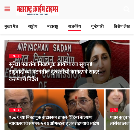
मुख्य पेज
राष्ट्रीय
महाराष्ट्र
राजकीय
गुन्हेगारी
विशेष लेख
महाराष्ट्र
सुनेत्रा पवारांना निवडणूक आयोगाच्या सूचना!
राष्ट्रवादीच्या घटनेतील दुरुस्तीची कागदपत्रे सादर
करण्याचे निर्देश
महाराष्ट्र
पुणे
२००९ च्या निवडणूक वादावरून ठाकरे-शिंदेंना कल्याण
पवार कुटुंबात 
न्यायालयाचे समन्स; ५ व ६ ऑगस्टला हजर राहण्याचे आदेश
तारीख ठरली