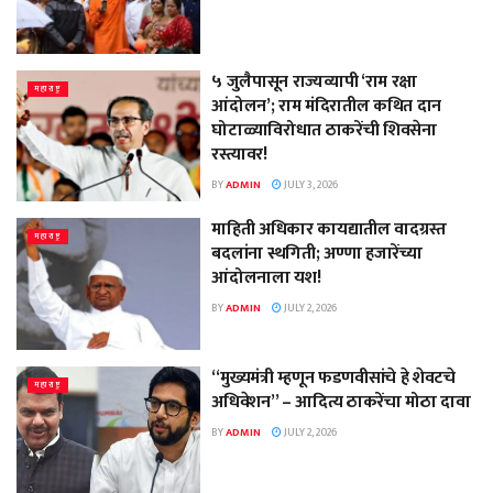
५ जुलैपासून राज्यव्यापी ‘राम रक्षा
महाराष्ट्र
आंदोलन’; राम मंदिरातील कथित दान
घोटाळ्याविरोधात ठाकरेंची शिवसेना
रस्त्यावर!
BY
ADMIN
JULY 3, 2026
माहिती अधिकार कायद्यातील वादग्रस्त
महाराष्ट्र
बदलांना स्थगिती; अण्णा हजारेंच्या
आंदोलनाला यश!
BY
ADMIN
JULY 2, 2026
“मुख्यमंत्री म्हणून फडणवीसांचे हे शेवटचे
महाराष्ट्र
अधिवेशन” – आदित्य ठाकरेंचा मोठा दावा
BY
ADMIN
JULY 2, 2026