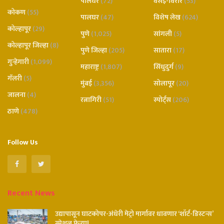
पालघर
(72)
वसई-विरार
(53)
कोकण
(55)
पालघर
(47)
विशेष लेख
(624)
कोल्हापूर
(29)
पुणे
(1,025)
सांगली
(5)
कोल्हापूर जिल्हा
(8)
पुणे जिल्हा
(205)
सातारा
(17)
गुन्हेगारी
(1,099)
महाराष्ट्र
(1,807)
सिंधुदुर्ग
(9)
गॅलरी
(5)
मुंबई
(3,356)
सोलापूर
(20)
जालना
(4)
रत्नागिरी
(51)
स्पोर्ट्स
(206)
ठाणे
(478)
Follow Us
Recent News
उद्यापासून घाटकोपर-अंधेरी मेट्रो मार्गावर धावणार ‘शॉर्ट-डिस्टन्स’
स्पेशल फेऱ्या!