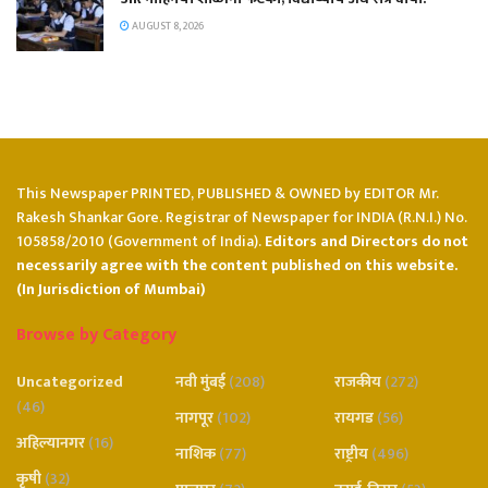
AUGUST 8, 2026
This Newspaper PRINTED, PUBLISHED & OWNED by EDITOR Mr.
Rakesh Shankar Gore. Registrar of Newspaper for INDIA (R.N.I.) No.
105858/2010 (Government of India).
Editors and Directors do not
necessarily agree with the content published on this website.
(In Jurisdiction of Mumbai)
Browse by Category
Uncategorized
नवी मुंबई
(208)
राजकीय
(272)
(46)
नागपूर
(102)
रायगड
(56)
अहिल्यानगर
(16)
नाशिक
(77)
राष्ट्रीय
(496)
कृषी
(32)