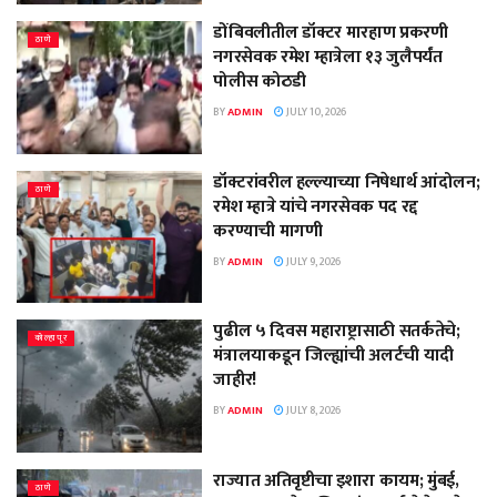
डोंबिवलीतील डॉक्टर मारहाण प्रकरणी
ठाणे
नगरसेवक रमेश म्हात्रेला १३ जुलैपर्यंत
पोलीस कोठडी
BY
ADMIN
JULY 10, 2026
डॉक्टरांवरील हल्ल्याच्या निषेधार्थ आंदोलन;
ठाणे
रमेश म्हात्रे यांचे नगरसेवक पद रद्द
करण्याची मागणी
BY
ADMIN
JULY 9, 2026
पुढील ५ दिवस महाराष्ट्रासाठी सतर्कतेचे;
कोल्हापूर
मंत्रालयाकडून जिल्ह्यांची अलर्टची यादी
जाहीर!
BY
ADMIN
JULY 8, 2026
राज्यात अतिवृष्टीचा इशारा कायम; मुंबई,
ठाणे