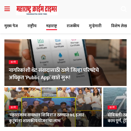
मुख्य पेज
राष्ट्रीय
महाराष्ट्र
राजकीय
गुन्हेगारी
विशेष लेख
ठाणे
नागरिकांशी थेट संवादासाठी ठाणे जिल्हा परिषदेचे
अधिकृत ‘Public App’ खाते सुरू!
ठाणे
ठाणे
‘महाराजस्व समाधान शिबिरा’त ठाण्यात ७६ हजार
डोंबिवली-ठाणे 
कुटुंबांना शासकीय योजनांचा लाभ
काम पूर्ण, ट्र