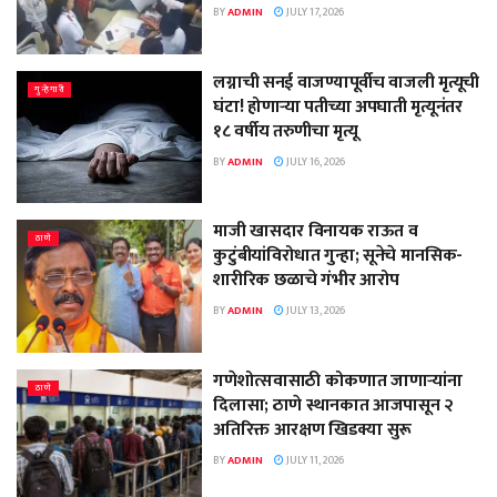
BY
ADMIN
JULY 17, 2026
लग्नाची सनई वाजण्यापूर्वीच वाजली मृत्यूची
गुन्हेगारी
घंटा! होणाऱ्या पतीच्या अपघाती मृत्यूनंतर
१८ वर्षीय तरुणीचा मृत्यू
BY
ADMIN
JULY 16, 2026
माजी खासदार विनायक राऊत व
ठाणे
कुटुंबीयांविरोधात गुन्हा; सूनेचे मानसिक-
शारीरिक छळाचे गंभीर आरोप
BY
ADMIN
JULY 13, 2026
गणेशोत्सवासाठी कोकणात जाणाऱ्यांना
ठाणे
दिलासा; ठाणे स्थानकात आजपासून २
अतिरिक्त आरक्षण खिडक्या सुरू
BY
ADMIN
JULY 11, 2026