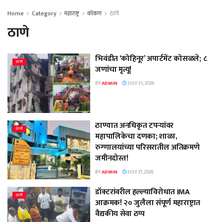
Home
Category
महाराष्ट्र
कोकण
ठाणे
ठाणे
भिवंडीत ‘कोहिनूर’ अपार्टमेंट कोसळले; ८
ठाणे
जणांचा मृत्यू!
BY
ADMIN
JULY 31, 2026
ठाण्यात अनधिकृत टपऱ्यांवर
ठाणे
महापालिकेचा दणका; शाळा,
रुग्णालयांच्या परिसरातील अतिक्रमणे
जमीनदोस्त!
BY
ADMIN
JULY 21, 2026
डॉक्टरांवरील हल्ल्याविरोधात IMA
ठाणे
आक्रमक! २० जुलैला संपूर्ण महाराष्ट्रात
वैद्यकीय सेवा ठप्प