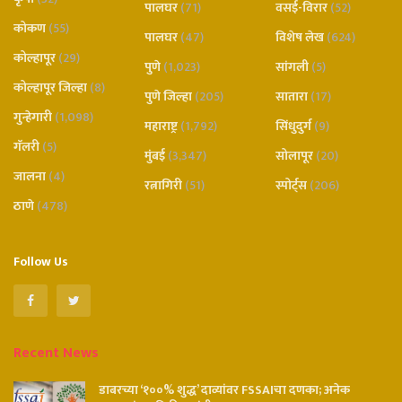
पालघर
(71)
वसई-विरार
(52)
कोकण
(55)
पालघर
(47)
विशेष लेख
(624)
कोल्हापूर
(29)
पुणे
(1,023)
सांगली
(5)
कोल्हापूर जिल्हा
(8)
पुणे जिल्हा
(205)
सातारा
(17)
गुन्हेगारी
(1,098)
महाराष्ट्र
(1,792)
सिंधुदुर्ग
(9)
गॅलरी
(5)
मुंबई
(3,347)
सोलापूर
(20)
जालना
(4)
रत्नागिरी
(51)
स्पोर्ट्स
(206)
ठाणे
(478)
Follow Us
Recent News
डाबरच्या ‘१००% शुद्ध’ दाव्यांवर FSSAIचा दणका; अनेक