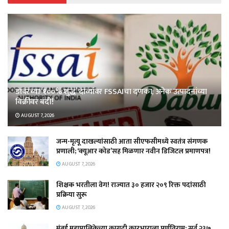
डाबरच्या ‘१००% शुद्ध’ दाव्यांवर FSSAIचा दणका; अनेक उत्पादनांच्या
विक्रीवर बंदी!
AUGUST 7, 2026
जन्म-मृत्यू दाखल्यांसाठी आता सीएफसीमध्ये स्वतंत्र संगणक
प्रणाली; ‘क्यूआर कोड’सह मिळणार नवीन डिजिटल प्रमाणपत्र!
AUGUST 7, 2026
शिक्षक भरतीला वेग! राज्यात ३० हजार २०९ रिक्त पदांसाठी
प्रक्रिया सुरू
AUGUST 7, 2026
मुंबई महापालिकेच्या कागदी कारभाराला पूर्णविराम; सर्व २३७