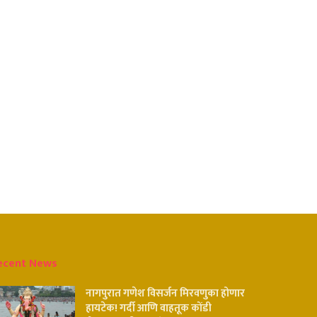
ecent News
नागपुरात गणेश विसर्जन मिरवणुका होणार
हायटेक! गर्दी आणि वाहतूक कोंडी