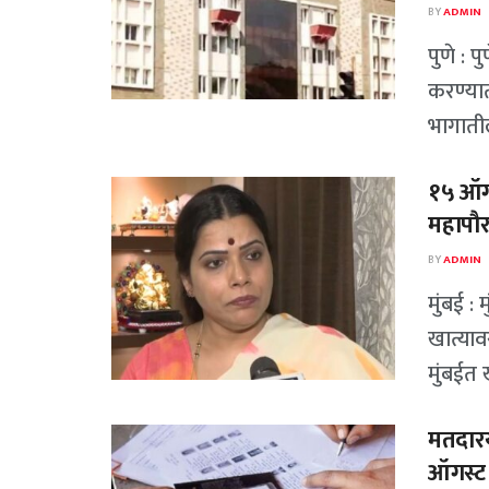
BY
ADMIN
पुणे : 
करण्यात
भागाती
१५ ऑगस
महापौर
BY
ADMIN
मुंबई :
खात्याव
मुंबईत
मतदारय
ऑगस्ट त