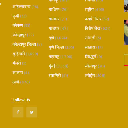
नागपूर
(102)
रायगड
(56)
n
अहिल्यानगर
(16)
नाशिक
(76)
राष्ट्रीय
(495)
कृषी
(32)
पालघर
(71)
वसई-विरार
(52)
कोकण
(55)
पालघर
(47)
विशेष लेख
(624)
कोल्हापूर
(29)
पुणे
(1,024)
सांगली
(5)
कोल्हापूर जिल्हा
(8)
पुणे जिल्हा
(205)
सातारा
(17)
गुन्हेगारी
(1,099)
महाराष्ट्र
(1,798)
सिंधुदुर्ग
(9)
गॅलरी
(5)
मुंबई
(3,350)
सोलापूर
(20)
जालना
(4)
रत्नागिरी
(51)
स्पोर्ट्स
(206)
ठाणे
(478)
Follow Us