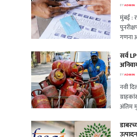
BY
ADMIN
मुंबई :
पुनरीक्
गणना अर
सर्व L
अनिवार्
BY
ADMIN
नवी दि
ग्राहका
अंतिम म
डाबरच्
उत्पादन