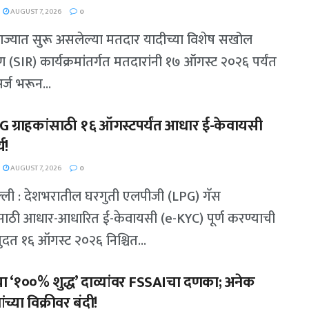
AUGUST 7, 2026
0
 राज्यात सुरू असलेल्या मतदार यादीच्या विशेष सखोल
षण (SIR) कार्यक्रमांतर्गत मतदारांनी १७ ऑगस्ट २०२६ पर्यंत
्ज भरून...
PG ग्राहकांसाठी १६ ऑगस्टपर्यंत आधार ई-केवायसी
य!
AUGUST 7, 2026
0
ल्ली : देशभरातील घरगुती एलपीजी (LPG) गॅस
ंसाठी आधार-आधारित ई-केवायसी (e-KYC) पूर्ण करण्याची
ुदत १६ ऑगस्ट २०२६ निश्चित...
या ‘१००% शुद्ध’ दाव्यांवर FSSAIचा दणका; अनेक
ांच्या विक्रीवर बंदी!