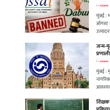
BY
ADMIN
मुंबई :
ऑगस्ट २
उत्पादना
जन्म-म
प्रणाल
BY
ADMIN
मुंबई :
नागरिकां
आवश्यक 
शिक्षक
प्रक्रिय