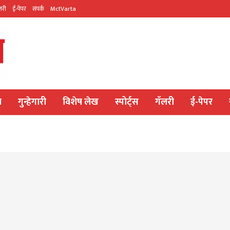
लरी
ई-पेपर
संपर्क
MctVarta
य
गुन्हेगारी
विशेष लेख
स्पोर्ट्स
गॅलरी
ई-पेपर