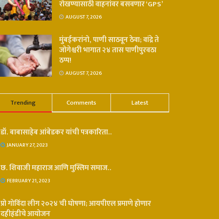
रोखण्यासाठी वाहनांवर बसवणार ‘GPS’
AUGUST 7, 2026
मुंबईकरांनो, पाणी साठवून ठेवा; वांद्रे ते
जोगेश्वरी भागात २४ तास पाणीपुरवठा
ठप्प!
AUGUST 7, 2026
Trending
Comments
Latest
डॉ. बाबासाहेब आंबेडकर यांची पत्रकारिता..
JANUARY 27, 2023
छ. शिवाजी महाराज आणि मुस्लिम समाज..
FEBRUARY 21, 2023
प्रो गोविंदा लीग २०२४ ची घोषणा; आयपीएल प्रमाणे होणार
दहीहंडीचे आयोजन