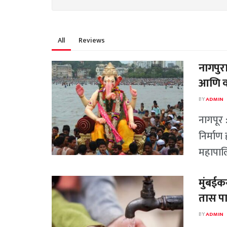
All
Reviews
नागपुर
आणि वा
BY
ADMIN
नागपूर 
निर्माण
महापालि
मुंबईकर
तास पा
BY
ADMIN