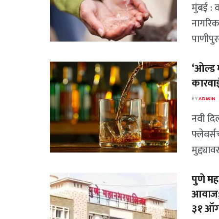
मुंबई : व
नागरिका
पाणीपुर
‘ओल्ड 
कारवाई
BY
ADMIN
नवी दिल्
फ्लेवर्
मुद्द्या
पुणे म
आवाज; 
३१ ऑगस