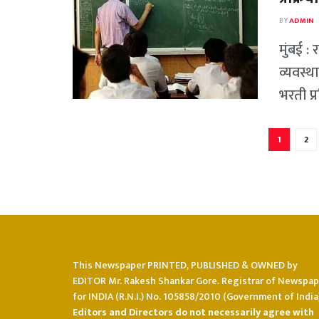
BY
ADMIN
मुंबई :
व्यवस्थ
भरती प्र
1
2
This Newspaper PRINTED, PUBLISHED & OWNED by
EDITOR Mr. Rakesh Shankar Gore. Registrar of Newspap
for INDIA (R.N.I.) No. 105858/2010 (Government of India)
Editors and Directors do not necessarily agree with