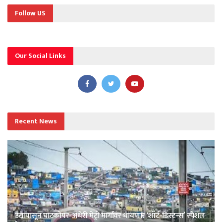
Follow US
Our Social Links
Recent News
उद्यापासून घाटकोपर-अंधेरी मेट्रो मार्गावर धावणार ‘शॉर्ट-डिस्टन्स’ स्पेशल