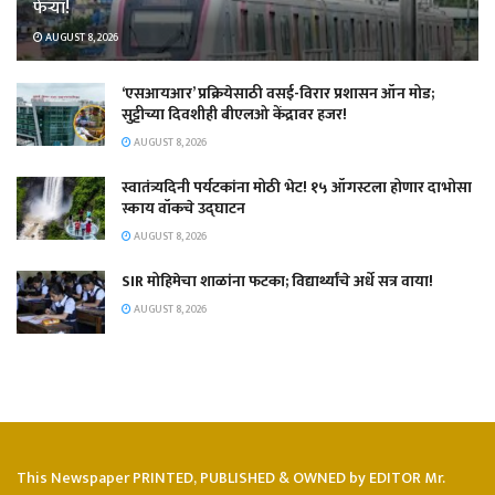
फेऱ्या!
AUGUST 8, 2026
‘एसआयआर’ प्रक्रियेसाठी वसई-विरार प्रशासन ऑन मोड;
सुट्टीच्या दिवशीही बीएलओ केंद्रावर हजर!
AUGUST 8, 2026
स्वातंत्र्यदिनी पर्यटकांना मोठी भेट! १५ ऑगस्टला होणार दाभोसा
स्काय वॉकचे उद्घाटन
AUGUST 8, 2026
SIR मोहिमेचा शाळांना फटका; विद्यार्थ्यांचे अर्धे सत्र वाया!
AUGUST 8, 2026
This Newspaper PRINTED, PUBLISHED & OWNED by EDITOR Mr.