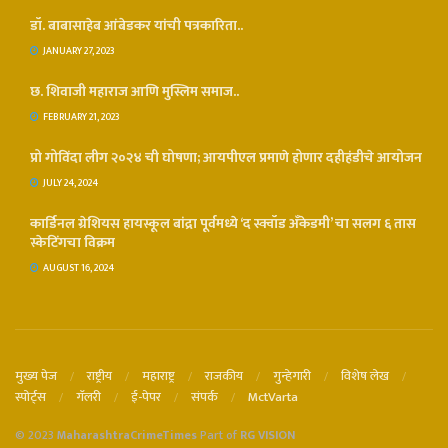
डॉ. बाबासाहेब आंबेडकर यांची पत्रकारिता..
JANUARY 27, 2023
छ. शिवाजी महाराज आणि मुस्लिम समाज..
FEBRUARY 21, 2023
प्रो गोविंदा लीग २०२४ ची घोषणा; आयपीएल प्रमाणे होणार दहीहंडीचे आयोजन
JULY 24, 2024
कार्डिनल ग्रेशियस हायस्कूल बांद्रा पूर्वमध्ये ‘द स्क्वॉड अँकेडमी’ चा सलग ६ तास
स्केटिंगचा विक्रम
AUGUST 16, 2024
मुख्य पेज
राष्ट्रीय
महाराष्ट्र
राजकीय
गुन्हेगारी
विशेष लेख
स्पोर्ट्स
गॅलरी
ई-पेपर
संपर्क
MctVarta
© 2023
MaharashtraCrimeTimes
Part of
RG VISION