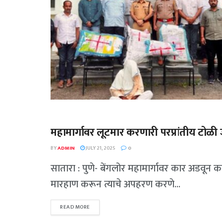
महामार्गावर लूटमार करणारी परप्रांतीय टोळी ज
गुन्हेगारी
BY
ADMIN
JULY 21, 2025
0
सातारा : पुणे- बेंगलोर महामार्गावर कार अडवू
मारहाण करून त्याचे अपहरण करणे...
READ MORE