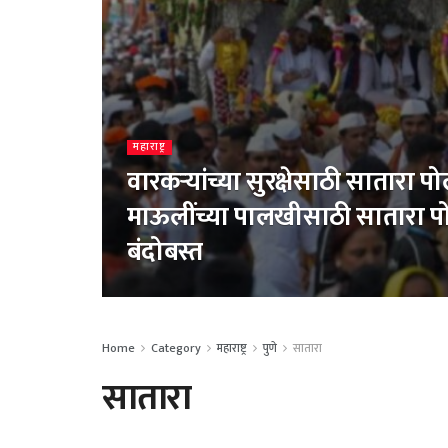
महाराष्ट्र
वारकऱ्यांच्या सुरक्षेसाठी सातारा 
माऊलींच्या पालखीसाठी सातारा प
बंदोबस्त
Home
Category
महाराष्ट्र
पुणे
सातारा
सातारा