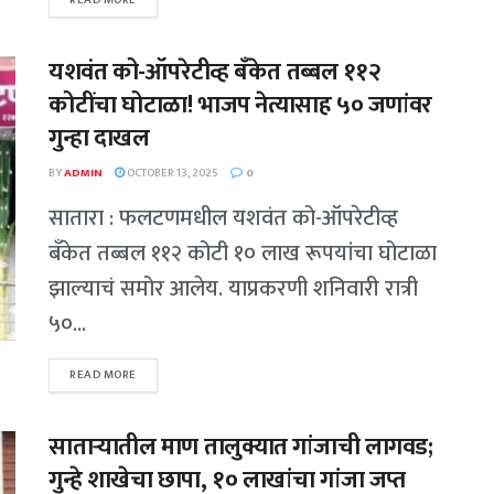
READ MORE
यशवंत को-ऑपरेटीव्ह बँकेत तब्बल ११२
कोटींचा घोटाळा! भाजप नेत्यासाह ५० जणांवर
गुन्हा दाखल
BY
ADMIN
OCTOBER 13, 2025
0
सातारा : फलटणमधील यशवंत को-ऑपरेटीव्ह
बँकेत तब्बल ११२ कोटी १० लाख रूपयांचा घोटाळा
झाल्याचं समोर आलेय. याप्रकरणी शनिवारी रात्री
५०...
READ MORE
साताऱ्यातील माण तालुक्यात गांजाची लागवड;
गुन्हे शाखेचा छापा, १० लाखांचा गांजा जप्त