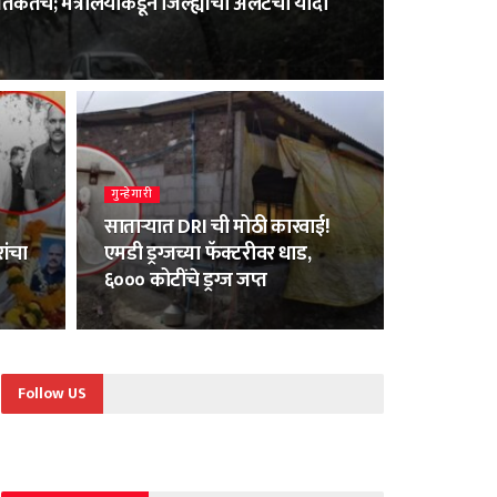
तर्कतेचे; मंत्रालयाकडून जिल्ह्यांची अलर्टची यादी
गुन्हेगारी
साताऱ्यात DRI ची मोठी कारवाई!
ांचा
एमडी ड्रग्जच्या फॅक्टरीवर धाड,
६००० कोटींचे ड्रग्ज जप्त
Follow US