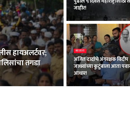
पुढील ५ दिवस महाराष्ट्रासाठी स
जाहीर!
पोलीस हायअलर्टवर;
सातारा
अजित दादांचे अंगरक्षक विदीप
ोलिसांचा तगडा
जाधवांच्या कुटुंबाला आता पवार
आधार!