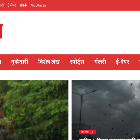
लरी
ई-पेपर
संपर्क
MctVarta
य
गुन्हेगारी
विशेष लेख
स्पोर्ट्स
गॅलरी
ई-पेपर
कोल्हापूर