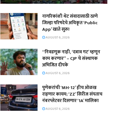
नागरिकांशी थेट संवादासाठी ठाणे
जिल्हा परिषदेचे अधिकृत ‘Public
App’ खाते सुरू!
AUGUST 6, 2026
“निवडणूक नाही, ‘दबाव गट’ म्हणून
काम करणार” – CJP चे संस्थापक
अभिजित दीपके
AUGUST 6, 2026
पुणेकरांची ‘MH-12’ हीच ओळख
राहणार कायम; ‘ZZ’ सिरीज संपताच
नंबरप्लेटवर दिसणार ‘1A’ मालिका
AUGUST 6, 2026