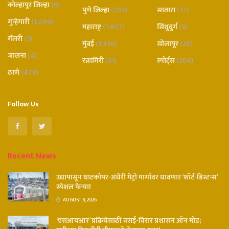
कोल्हापूर जिल्हा
(8)
पुणे जिल्हा
(205)
सातारा
(17)
गुन्हेगारी
(1,099)
महाराष्ट्र
(1,807)
सिंधुदुर्ग
(9)
गॅलरी
(5)
मुंबई
(3,356)
सोलापूर
(20)
जालना
(4)
रत्नागिरी
(51)
स्पोर्ट्स
(206)
ठाणे
(478)
Follow Us
Recent News
उद्यापासून घाटकोपर-अंधेरी मेट्रो मार्गावर धावणार ‘शॉर्ट-डिस्टन्स’
स्पेशल फेऱ्या!
AUGUST 8, 2026
‘एसआयआर’ प्रक्रियेसाठी वसई-विरार प्रशासन ऑन मोड;