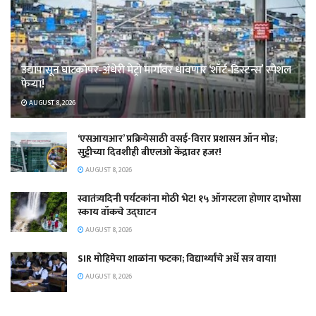
उद्यापासून घाटकोपर-अंधेरी मेट्रो मार्गावर धावणार ‘शॉर्ट-डिस्टन्स’ स्पेशल
फेऱ्या!
AUGUST 8, 2026
‘एसआयआर’ प्रक्रियेसाठी वसई-विरार प्रशासन ऑन मोड;
सुट्टीच्या दिवशीही बीएलओ केंद्रावर हजर!
AUGUST 8, 2026
स्वातंत्र्यदिनी पर्यटकांना मोठी भेट! १५ ऑगस्टला होणार दाभोसा
स्काय वॉकचे उद्घाटन
AUGUST 8, 2026
SIR मोहिमेचा शाळांना फटका; विद्यार्थ्यांचे अर्धे सत्र वाया!
AUGUST 8, 2026