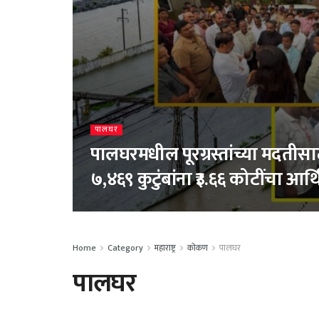
पालघर
पालघरमधील पूरग्रस्तांच्या मदती
७,४६९ कुटुंबांना ₹३.६६ कोटींचा आर
Home
Category
महाराष्ट्र
कोकण
पालघर
पालघर