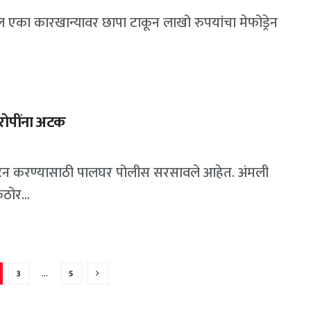
 एका कारखान्यावर छापा टाकून लाखो रुपयांचा मेफोड्रेन
रोपींना अटक
चाटन करण्यासाठी पालघर पोलीस सरसावले आहेत. अंमली
ठोर...
3
…
5