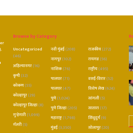
Browse by Category
R
er
Uncategorized
नवी मुंबई
(208)
राजकीय
(272)
.
(46)
नागपूर
(102)
रायगड
(56)
n
अहिल्यानगर
(16)
नाशिक
(76)
राष्ट्रीय
(495)
कृषी
(32)
पालघर
(71)
वसई-विरार
(52)
कोकण
(55)
पालघर
(47)
विशेष लेख
(624)
कोल्हापूर
(29)
पुणे
(1,024)
सांगली
(5)
कोल्हापूर जिल्हा
(8)
पुणे जिल्हा
(205)
सातारा
(17)
गुन्हेगारी
(1,099)
महाराष्ट्र
(1,798)
सिंधुदुर्ग
(9)
गॅलरी
(5)
मुंबई
(3,350)
सोलापूर
(20)