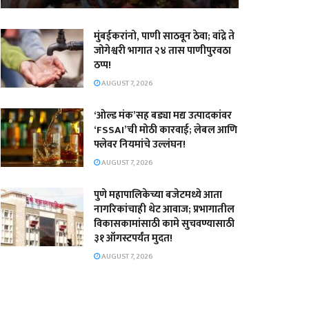
मुंबईकरांनो, पाणी साठवून ठेवा; वांद्रे ते
जोगेश्वरी भागात २४ तास पाणीपुरवठा
ठप्प!
AUGUST 7, 2026
‘ओल्ड मंक’सह बड्या मद्य उत्पादकांवर
‘FSSAI’ची मोठी कारवाई; लेबल आणि
फ्लेवर नियमांचे उल्लंघन!
AUGUST 7, 2026
पुणे महापालिकेच्या बजेटमध्ये आता
नागरिकांचाही थेट आवाज; प्रभागातील
विकासकामांसाठी कामे सुचवण्यासाठी
३१ ऑगस्टपर्यंत मुदत!
AUGUST 7, 2026