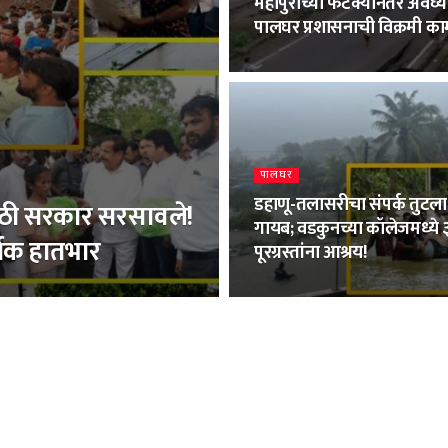
महापुराच्या फटक्यानंतर अवघ्या
पालघर प्रशासनाची विक्रमी का
पालघर
डहाणू-तलासरीचा संपर्क तुटला
साठी सरकार सरसावले!
गायब; वडकुनच्या कॉलेजमध्ये
्थिक हातभार
पूरग्रस्तांना आश्रय!