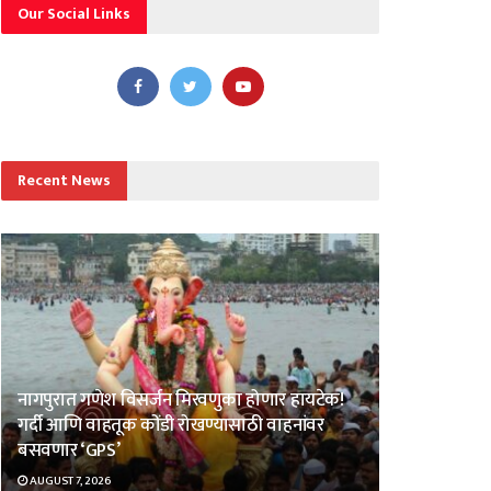
Our Social Links
Recent News
नागपुरात गणेश विसर्जन मिरवणुका होणार हायटेक!
गर्दी आणि वाहतूक कोंडी रोखण्यासाठी वाहनांवर
बसवणार ‘GPS’
AUGUST 7, 2026