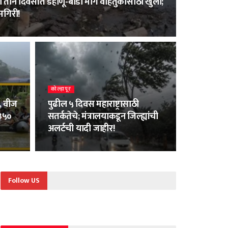
 तीन दिवसांत डहाणू-बोर्डी मार्ग वाहतुकीसाठी खुला;
मगिरी!
कोल्हापूर
, वीज
पुढील ५ दिवस महाराष्ट्रासाठी
 ३५०
सतर्कतेचे; मंत्रालयाकडून जिल्ह्यांची
अलर्टची यादी जाहीर!
Follow US