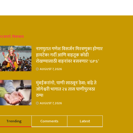
ecent News
नागपुरात गणेश विसर्जन मिरवणुका होणार
हायटेक! गर्दी आणि वाहतूक कोंडी
रोखण्यासाठी वाहनांवर बसवणार ‘GPS’
AUGUST 7, 2026
मुंबईकरांनो, पाणी साठवून ठेवा; वांद्रे ते
जोगेश्वरी भागात २४ तास पाणीपुरवठा
ठप्प!
AUGUST 7, 2026
Trending
Comments
Latest