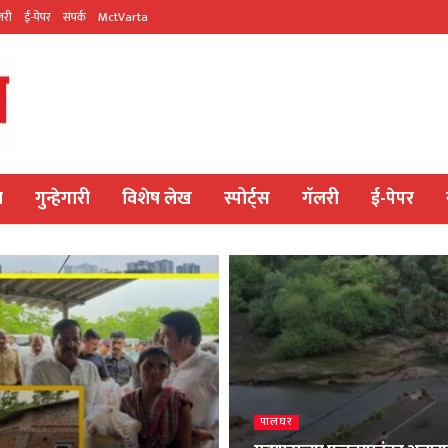
लरी
ई-पेपर
संपर्क
MctVarta
य
गुन्हेगारी
विशेष लेख
स्पोर्ट्स
गॅलरी
ई-पेपर
पालघर