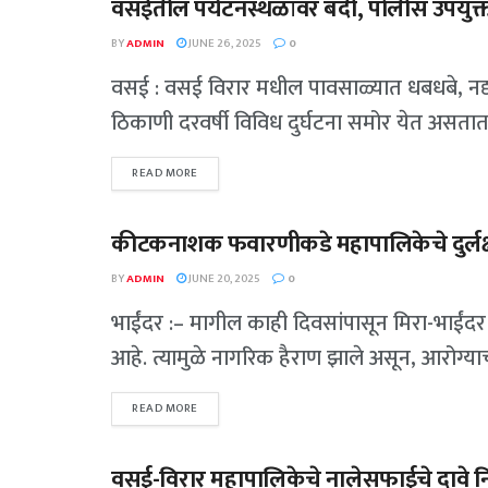
वसईतील पर्यटनस्थळांवर बंदी, पोलीस उपयुक्
पालघर
BY
ADMIN
JUNE 26, 2025
0
वसई : वसई विरार मधील पावसाळ्यात धबधबे, नद्या
ठिकाणी दरवर्षी विविध दुर्घटना समोर येत असतात
READ MORE
कीटकनाशक फवारणीकडे महापालिकेचे दुर्लक्ष; म
पालघर
BY
ADMIN
JUNE 20, 2025
0
भाईंदर :– मागील काही दिवसांपासून मिरा-भाईंदर
आहे. त्यामुळे नागरिक हैराण झाले असून, आरोग्याच
READ MORE
वसई-विरार महापालिकेचे नालेसफाईचे दावे न
पालघर