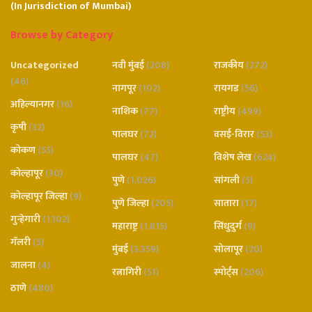
(In Jurisdiction of Mumbai)
Browse by Category
Uncategorized
नवी मुंबई
(208)
राजकीय
(272)
(46)
नागपूर
(102)
रायगड
(56)
अहिल्यानगर
(16)
नाशिक
(77)
राष्ट्रीय
(499)
कृषी
(32)
पालघर
(72)
वसई-विरार
(53)
कोकण
(55)
पालघर
(47)
विशेष लेख
(624)
कोल्हापूर
(30)
पुणे
(1,026)
सांगली
(5)
कोल्हापूर जिल्हा
(9)
पुणे जिल्हा
(205)
सातारा
(17)
गुन्हेगारी
(1,102)
महाराष्ट्र
(1,815)
सिंधुदुर्ग
(9)
गॅलरी
(5)
मुंबई
(3,359)
सोलापूर
(20)
जालना
(4)
रत्नागिरी
(51)
स्पोर्ट्स
(206)
ठाणे
(480)