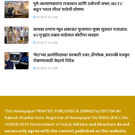
पुणे-कल्याणकरांना राजस्थान आणि उज्जैनची सफर; IRCTC
कडून ‘भारत गौरव’ यात्रेची घोषणा
AUGUST 10, 2026
सायबर ठगांना म्युल अकाऊंट पुरवणारा मुख्य सूत्रधार गजाआड;
४२ गुन्ह्यांत तब्बल साडेसात कोटींचा व्यवहार
AUGUST 10, 2026
‘मेटा’च्या अल्गोरिदमवर सरकारी नजर; डीपफेक, प्रचारकी मजकूर
रोखण्यासाठी केंद्राचे निर्देश
AUGUST 10, 2026
This Newspaper PRINTED, PUBLISHED & OWNED by EDITOR Mr.
Rakesh Shankar Gore. Registrar of Newspaper for INDIA (R.N.I.) No.
105858/2010 (Government of India).
Editors and Directors do not
necessarily agree with the content published on this website.