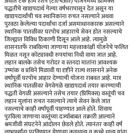
अर्थात टेक होम रेशन (टीएचआर) योजनेमध्ये प्रिमिक्स
पद्धतीचे खाद्यपदार्थ गेल्या वर्षभरापासून देत असून या
खाद्यपदार्थांची चव स्थानिकांना रुचत नसल्याने अथवा
पुरवठा केलेल्या पदार्थांचा दर्जा असमाधानकारक असल्याने
स्थानिक पातळीवर घरपोच आहाराचे सेवन होत नसल्याचे
जिल्ह्यात विविध ठिकाणी दिसून आले आहे. त्यामुळे
शासनातर्फे राबविल्या जाणाऱ्या महत्त्वाकांक्षी योजनेचे फलित
मिळत नसून कोट्यावधी रुपयांचा निधी वाया जात आहे.
लहान बालके तसेच गरोदर व स्तनदा मातांना आवश्यक
उष्मांक व प्रथिने मिळावी या दृष्टीने राज्य शासनाने अनेक
वर्षांपूर्वी घरपोच आहार देण्याची योजना राबवत आहे. मात्र
स्थानिक पातळीवर वेगवेगळे खाद्यपदार्थ तयार करण्याची
पद्धती वेगळी असल्याने तसेच तयार (प्रिमिक्स) वस्तूंची चव
लहान मुलांना रुचत नसल्याने त्याचे सेवन केले जात
नसल्याचे काही वर्षांपूर्वी पाहण्यात आले होते. शिवाय
पुरविला जाणाऱ्या वस्तूंच्या दर्ज्याबाबत तक्रारी आल्याने
श्रमजीवी संघटनेने आंदोलन छेडले होते. त्यानंतर काही वर्ष
लाभार्थ्यांना पुरविण्यात येणाऱ्या कडधान्य व कच्चे धान्य यांना