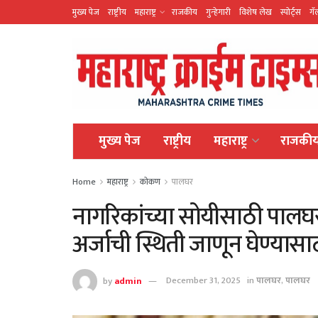
मुख्य पेज
राष्ट्रीय
महाराष्ट्र
राजकीय
गुन्हेगारी
विशेष लेख
स्पोर्ट्स
गॅ
मुख्य पेज
राष्ट्रीय
महाराष्ट्र
राजकी
Home
महाराष्ट्र
कोकण
पालघर
नागरिकांच्या सोयीसाठी पालघर प
अर्जाची स्थिती जाणून घेण्यास
by
admin
December 31, 2025
in
पालघर
,
पालघर