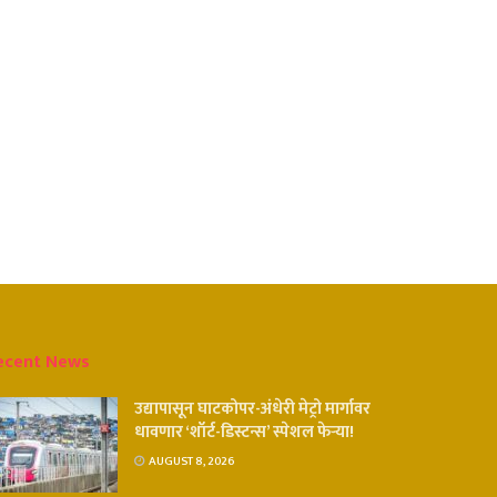
ecent News
उद्यापासून घाटकोपर-अंधेरी मेट्रो मार्गावर
धावणार ‘शॉर्ट-डिस्टन्स’ स्पेशल फेऱ्या!
AUGUST 8, 2026