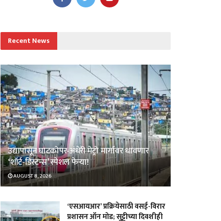
Recent News
उद्यापासून घाटकोपर-अंधेरी मेट्रो मार्गावर धावणार
‘शॉर्ट-डिस्टन्स’ स्पेशल फेऱ्या!
AUGUST 8, 2026
‘एसआयआर’ प्रक्रियेसाठी वसई-विरार
प्रशासन ऑन मोड; सुट्टीच्या दिवशीही