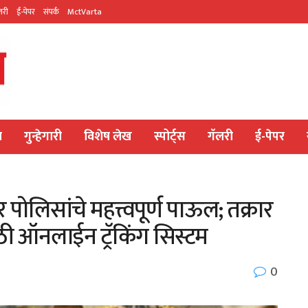
लरी
ई-पेपर
संपर्क
MctVarta
य
गुन्हेगारी
विशेष लेख
स्पोर्ट्स
गॅलरी
ई-पेपर
ोलिसांचे महत्त्वपूर्ण पाऊल; तक्रार
ाठी ऑनलाईन ट्रॅकिंग सिस्टम
0