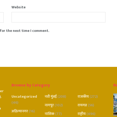
Website
 for the next time I comment.
Browse by Category
R
er
Uncategorized
नवी मुंबई
(208)
राजकीय
(272)
.
(46)
नागपूर
(102)
रायगड
(56)
n
अहिल्यानगर
(16)
नाशिक
(77)
राष्ट्रीय
(496)