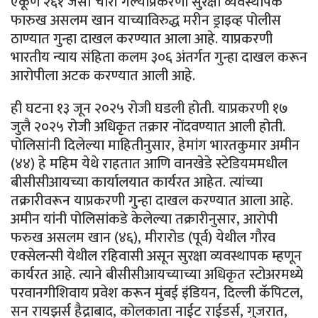
एकूण २६१ जर्सीं चोरी गेल्याप्रकरणी सुरक्षा व्यवस्थापक
फारुख असलम खान याच्याविरुद्ध मरीन ड्राइव्ह पोलीस
ठाण्यात गुन्हा दाखल करण्यात आला आहे. याप्रकरणी
भारतीय न्याय संहिता कलम ३०६ अंतर्गत गुन्हा दाखल करून
आरोपीला अटक करण्यात आली आहे.
ही घटना १३ जून २०२५ रोजी घडली होती. याप्रकरणी १७
जुलै २०२५ रोजी अधिकृत तक्रार नोंदवण्यात आली होती.
पोलिसांनी दिलेल्या माहितीनुसार, हेमांग भारतकुमार अमीन
(४४) हे महिम येथे राहतात आणि वानखेडे स्टेडियममधील
बीसीसीआयच्या कार्यालयात कार्यरत आहेत. त्यांच्या
तक्रारीवरून याप्रकरणी गुन्हा दाखल करण्यात आला आहे.
अमीन यांनी पोलिसांकडे केलेल्या तक्रारीनुसार, आरोपी
फरुख असलम खान (४६), मीरारोड (पूर्व) येथील गौरव
एक्सेलन्सी येथील रहिवासी असून सुरक्षा व्यवस्थापक म्हणून
कार्यरत आहे. त्याने बीसीसीआयच्याच्या अधिकृत स्टोअरमध्ये
परवानगीशिवाय प्रवेश करून मुंबई इंडियन, दिल्ली कॅपिटल,
सन रायझर्स हैद्राबाद, कोलकाता नाईट राईडर्स, गुजरात,