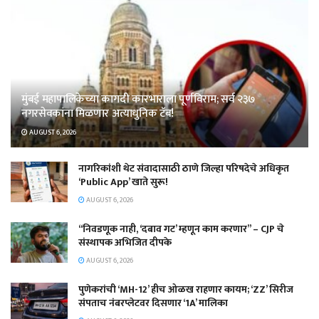
मुंबई महापालिकेच्या कागदी कारभाराला पूर्णविराम; सर्व २३७
नगरसेवकांना मिळणार अत्याधुनिक टॅब!
AUGUST 6, 2026
नागरिकांशी थेट संवादासाठी ठाणे जिल्हा परिषदेचे अधिकृत
‘Public App’ खाते सुरू!
AUGUST 6, 2026
“निवडणूक नाही, ‘दबाव गट’ म्हणून काम करणार” – CJP चे
संस्थापक अभिजित दीपके
AUGUST 6, 2026
पुणेकरांची ‘MH-12’ हीच ओळख राहणार कायम; ‘ZZ’ सिरीज
संपताच नंबरप्लेटवर दिसणार ‘1A’ मालिका