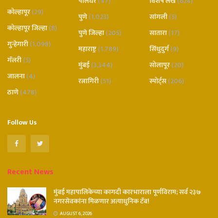
पालघर
(47)
विशेष लेख
(624)
कोल्हापूर
(29)
पुणे
(1,023)
सांगली
(5)
कोल्हापूर जिल्हा
(8)
पुणे जिल्हा
(205)
सातारा
(17)
गुन्हेगारी
(1,098)
महाराष्ट्र
(1,789)
सिंधुदुर्ग
(9)
गॅलरी
(5)
मुंबई
(3,344)
सोलापूर
(20)
जालना
(4)
रत्नागिरी
(51)
स्पोर्ट्स
(206)
ठाणे
(478)
Follow Us
Recent News
मुंबई महापालिकेच्या कागदी कारभाराला पूर्णविराम; सर्व २३७
नगरसेवकांना मिळणार अत्याधुनिक टॅब!
AUGUST 6, 2026