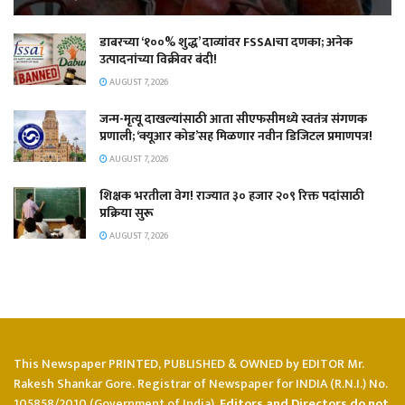
डाबरच्या ‘१००% शुद्ध’ दाव्यांवर FSSAIचा दणका; अनेक
उत्पादनांच्या विक्रीवर बंदी!
AUGUST 7, 2026
जन्म-मृत्यू दाखल्यांसाठी आता सीएफसीमध्ये स्वतंत्र संगणक
प्रणाली; ‘क्यूआर कोड’सह मिळणार नवीन डिजिटल प्रमाणपत्र!
AUGUST 7, 2026
शिक्षक भरतीला वेग! राज्यात ३० हजार २०९ रिक्त पदांसाठी
प्रक्रिया सुरू
AUGUST 7, 2026
This Newspaper PRINTED, PUBLISHED & OWNED by EDITOR Mr.
Rakesh Shankar Gore. Registrar of Newspaper for INDIA (R.N.I.) No.
105858/2010 (Government of India).
Editors and Directors do not