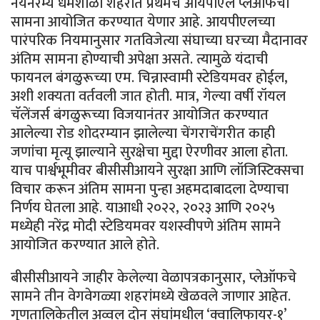
नयनरम्य धर्मशाळा शहरात प्रथमच आयपीएल प्लेऑफचा
सामना आयोजित करण्यात येणार आहे. आयपीएलच्या
पारंपरिक नियमानुसार गतविजेत्या संघाच्या घरच्या मैदानावर
अंतिम सामना होण्याची अपेक्षा असते. त्यामुळे यंदाची
फायनल बंगळुरूच्या एम. चिन्नास्वामी स्टेडियमवर होईल,
अशी शक्यता वर्तवली जात होती. मात्र, गेल्या वर्षी रॉयल
चॅलेंजर्स बंगळुरूच्या विजयानंतर आयोजित करण्यात
आलेल्या रोड शोदरम्यान झालेल्या चेंगराचेंगरीत काही
जणांचा मृत्यू झाल्याने सुरक्षेचा मुद्दा ऐरणीवर आला होता.
याच पार्श्वभूमीवर बीसीसीआयने सुरक्षा आणि लॉजिस्टिक्सचा
विचार करून अंतिम सामना पुन्हा अहमदाबादला देण्याचा
निर्णय घेतला आहे. याआधी २०२२, २०२३ आणि २०२५
मध्येही नरेंद्र मोदी स्टेडियमवर यशस्वीपणे अंतिम सामने
आयोजित करण्यात आले होते.
बीसीसीआयने जाहीर केलेल्या वेळापत्रकानुसार, प्लेऑफचे
सामने तीन वेगवेगळ्या शहरांमध्ये खेळवले जाणार आहेत.
गुणतालिकेतील अव्वल दोन संघांमधील ‘क्वालिफायर-१’