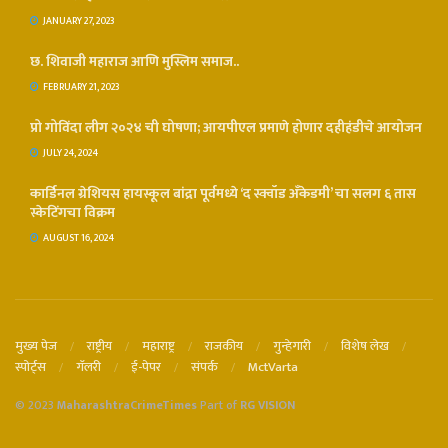
JANUARY 27, 2023
छ. शिवाजी महाराज आणि मुस्लिम समाज..
FEBRUARY 21, 2023
प्रो गोविंदा लीग २०२४ ची घोषणा; आयपीएल प्रमाणे होणार दहीहंडीचे आयोजन
JULY 24, 2024
कार्डिनल ग्रेशियस हायस्कूल बांद्रा पूर्वमध्ये ‘द स्क्वॉड अँकेडमी’ चा सलग ६ तास
स्केटिंगचा विक्रम
AUGUST 16, 2024
मुख्य पेज
राष्ट्रीय
महाराष्ट्र
राजकीय
गुन्हेगारी
विशेष लेख
स्पोर्ट्स
गॅलरी
ई-पेपर
संपर्क
MctVarta
© 2023
MaharashtraCrimeTimes
Part of
RG VISION