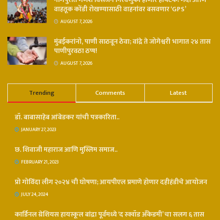
वाहतूक कोंडी रोखण्यासाठी वाहनांवर बसवणार ‘GPS’
AUGUST 7, 2026
मुंबईकरांनो, पाणी साठवून ठेवा; वांद्रे ते जोगेश्वरी भागात २४ तास
पाणीपुरवठा ठप्प!
AUGUST 7, 2026
Trending
Comments
Latest
डॉ. बाबासाहेब आंबेडकर यांची पत्रकारिता..
JANUARY 27, 2023
छ. शिवाजी महाराज आणि मुस्लिम समाज..
FEBRUARY 21, 2023
प्रो गोविंदा लीग २०२४ ची घोषणा; आयपीएल प्रमाणे होणार दहीहंडीचे आयोजन
JULY 24, 2024
कार्डिनल ग्रेशियस हायस्कूल बांद्रा पूर्वमध्ये ‘द स्क्वॉड अँकेडमी’ चा सलग ६ तास