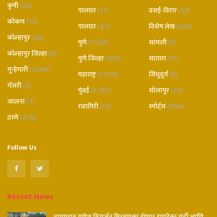
कृषी
(32)
पालघर
(71)
वसई-विरार
(52)
कोकण
(55)
पालघर
(47)
विशेष लेख
(624)
कोल्हापूर
(29)
पुणे
(1,024)
सांगली
(5)
कोल्हापूर जिल्हा
(8)
पुणे जिल्हा
(205)
सातारा
(17)
गुन्हेगारी
(1,099)
महाराष्ट्र
(1,798)
सिंधुदुर्ग
(9)
गॅलरी
(5)
मुंबई
(3,350)
सोलापूर
(20)
जालना
(4)
रत्नागिरी
(51)
स्पोर्ट्स
(206)
ठाणे
(478)
Follow Us
Recent News
नागपुरात गणेश विसर्जन मिरवणुका होणार हायटेक! गर्दी आणि