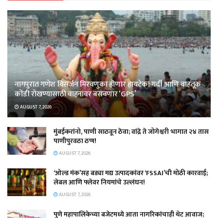
नागपुरात गणेश विसर्जन मिरवणुका होणार हायटेक! गर्दी आणि वाहतूक
कोंडी रोखण्यासाठी वाहनांवर बसवणार ‘GPS’
AUGUST 7, 2026
मुंबईकरांनो, पाणी साठवून ठेवा; वांद्रे ते जोगेश्वरी भागात २४ तास
पाणीपुरवठा ठप्प!
AUGUST 7, 2026
‘ओल्ड मंक’सह बड्या मद्य उत्पादकांवर ‘FSSAI’ची मोठी कारवाई;
लेबल आणि फ्लेवर नियमांचे उल्लंघन!
AUGUST 7, 2026
पुणे महापालिकेच्या बजेटमध्ये आता नागरिकांचाही थेट आवाज;