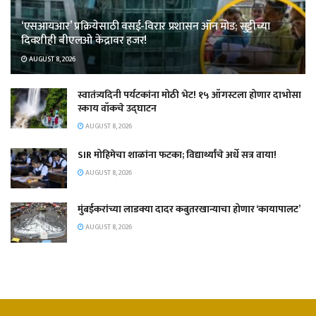
‘एसआयआर’ प्रक्रियेसाठी वसई-विरार प्रशासन ऑन मोड; सुट्टीच्या
दिवशीही बीएलओ केंद्रावर हजर!
AUGUST 8, 2026
स्वातंत्र्यदिनी पर्यटकांना मोठी भेट! १५ ऑगस्टला होणार दाभोसा
स्काय वॉकचे उद्घाटन
AUGUST 8, 2026
SIR मोहिमेचा शाळांना फटका; विद्यार्थ्यांचे अर्धे सत्र वाया!
AUGUST 8, 2026
मुंबईकरांच्या लाडक्या दादर कबुतरखान्याचा होणार ‘कायापालट’
AUGUST 8, 2026