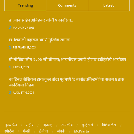
Trending
Comments
Latest
डॉ. बाबासाहेब आंबेडकर यांची पत्रकारिता..
JANUARY 27, 2023
छ. शिवाजी महाराज आणि मुस्लिम समाज..
FEBRUARY 21, 2023
प्रो गोविंदा लीग २०२४ ची घोषणा; आयपीएल प्रमाणे होणार दहीहंडीचे आयोजन
JULY 24, 2024
कार्डिनल ग्रेशियस हायस्कूल बांद्रा पूर्वमध्ये ‘द स्क्वॉड अँकेडमी’ चा सलग ६ तास
स्केटिंगचा विक्रम
AUGUST 16, 2024
मुख्य पेज
राष्ट्रीय
महाराष्ट्र
राजकीय
गुन्हेगारी
विशेष लेख
स्पोर्ट्स
गॅलरी
ई-पेपर
संपर्क
MctVarta