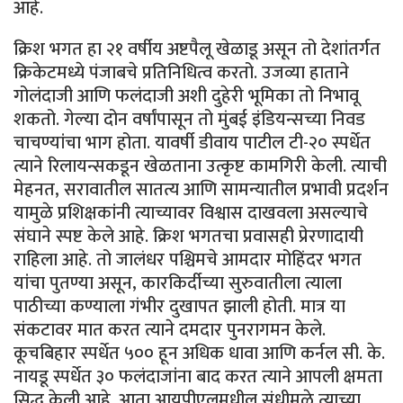
आहे.
क्रिश भगत हा २१ वर्षीय अष्टपैलू खेळाडू असून तो देशांतर्गत
क्रिकेटमध्ये पंजाबचे प्रतिनिधित्व करतो. उजव्या हाताने
गोलंदाजी आणि फलंदाजी अशी दुहेरी भूमिका तो निभावू
शकतो. गेल्या दोन वर्षांपासून तो मुंबई इंडियन्सच्या निवड
चाचण्यांचा भाग होता. यावर्षी डीवाय पाटील टी-२० स्पर्धेत
त्याने रिलायन्सकडून खेळताना उत्कृष्ट कामगिरी केली. त्याची
मेहनत, सरावातील सातत्य आणि सामन्यातील प्रभावी प्रदर्शन
यामुळे प्रशिक्षकांनी त्याच्यावर विश्वास दाखवला असल्याचे
संघाने स्पष्ट केले आहे. क्रिश भगतचा प्रवासही प्रेरणादायी
राहिला आहे. तो जालंधर पश्चिमचे आमदार मोहिंदर भगत
यांचा पुतण्या असून, कारकिर्दीच्या सुरुवातीला त्याला
पाठीच्या कण्याला गंभीर दुखापत झाली होती. मात्र या
संकटावर मात करत त्याने दमदार पुनरागमन केले.
कूचबिहार स्पर्धेत ५०० हून अधिक धावा आणि कर्नल सी. के.
नायडू स्पर्धेत ३० फलंदाजांना बाद करत त्याने आपली क्षमता
सिद्ध केली आहे. आता आयपीएलमधील संधीमुळे त्याच्या