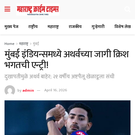
मुख्य पेज
राष्ट्रीय
महाराष्ट्र
राजकीय
गुन्हेगारी
विशेष लेख
Home
महाराष्ट्र
मुंबई
मुंबई इंडियन्समध्ये अथर्वच्या जागी क्रिश
भगतची एन्ट्री!
दुखापतीमुळे अथर्व बाहेर; २१ वर्षीय अष्टपैलू खेळाडूला संधी
by
admin
April 16, 2026