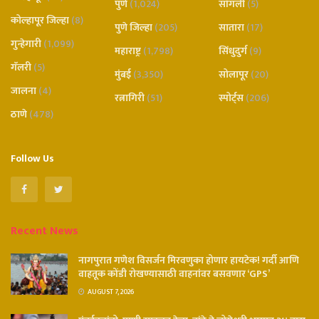
पुणे
(1,024)
सांगली
(5)
कोल्हापूर जिल्हा
(8)
पुणे जिल्हा
(205)
सातारा
(17)
गुन्हेगारी
(1,099)
महाराष्ट्र
(1,798)
सिंधुदुर्ग
(9)
गॅलरी
(5)
मुंबई
(3,350)
सोलापूर
(20)
जालना
(4)
रत्नागिरी
(51)
स्पोर्ट्स
(206)
ठाणे
(478)
Follow Us
Recent News
नागपुरात गणेश विसर्जन मिरवणुका होणार हायटेक! गर्दी आणि
वाहतूक कोंडी रोखण्यासाठी वाहनांवर बसवणार ‘GPS’
AUGUST 7, 2026