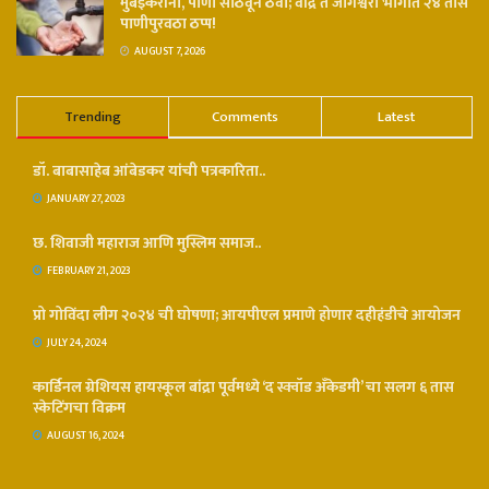
मुंबईकरांनो, पाणी साठवून ठेवा; वांद्रे ते जोगेश्वरी भागात २४ तास
पाणीपुरवठा ठप्प!
AUGUST 7, 2026
Trending
Comments
Latest
डॉ. बाबासाहेब आंबेडकर यांची पत्रकारिता..
JANUARY 27, 2023
छ. शिवाजी महाराज आणि मुस्लिम समाज..
FEBRUARY 21, 2023
प्रो गोविंदा लीग २०२४ ची घोषणा; आयपीएल प्रमाणे होणार दहीहंडीचे आयोजन
JULY 24, 2024
कार्डिनल ग्रेशियस हायस्कूल बांद्रा पूर्वमध्ये ‘द स्क्वॉड अँकेडमी’ चा सलग ६ तास
स्केटिंगचा विक्रम
AUGUST 16, 2024