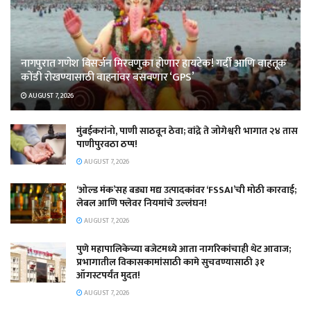
नागपुरात गणेश विसर्जन मिरवणुका होणार हायटेक! गर्दी आणि वाहतूक
कोंडी रोखण्यासाठी वाहनांवर बसवणार ‘GPS’
AUGUST 7, 2026
मुंबईकरांनो, पाणी साठवून ठेवा; वांद्रे ते जोगेश्वरी भागात २४ तास
पाणीपुरवठा ठप्प!
AUGUST 7, 2026
‘ओल्ड मंक’सह बड्या मद्य उत्पादकांवर ‘FSSAI’ची मोठी कारवाई;
लेबल आणि फ्लेवर नियमांचे उल्लंघन!
AUGUST 7, 2026
पुणे महापालिकेच्या बजेटमध्ये आता नागरिकांचाही थेट आवाज;
प्रभागातील विकासकामांसाठी कामे सुचवण्यासाठी ३१
ऑगस्टपर्यंत मुदत!
AUGUST 7, 2026